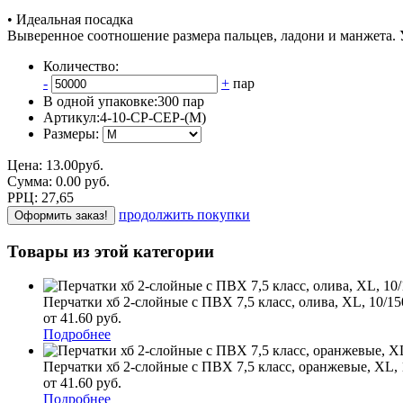
• Идеальная посадка
Выверенное соотношение размера пальцев, ладони и манжета.
Количество:
-
+
пар
В одной упаковке:
300 пар
Артикул:
4-10-СР-СЕР-(М)
Размеры:
Цена:
13.00
руб.
Сумма:
0.00
р
уб.
РРЦ:
27,65
продолжить покупки
Оформить заказ!
Товары из этой категории
Перчатки хб 2-слойные с ПВХ 7,5 класс, олива, ХL, 10/15
от 41.60
р
уб.
Подробнее
Перчатки хб 2-слойные с ПВХ 7,5 класс, оранжевые, ХL, 
от 41.60
р
уб.
Подробнее